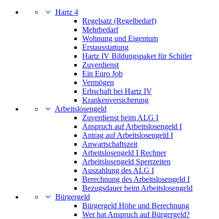
Hartz 4
Regelsatz (Regelbedarf)
Mehrbedarf
Wohnung und Eigentum
Erstausstattung
Hartz IV Bildungspaket für Schüler
Zuverdienst
Ein Euro Job
Vermögen
Erbschaft bei Hartz IV
Krankenversicherung
Arbeitslosengeld
Zuverdienst beim ALG I
Anspruch auf Arbeitslosengeld I
Antrag auf Arbeitslosengeld I
Anwartschaftszeit
Arbeitslosengeld I Rechner
Arbeitslosengeld Sperrzeiten
Auszahlung des ALG I
Berechnung des Arbeitslosengeld I
Bezugsdauer beim Arbeitslosengeld
Bürgergeld
Bürgergeld Höhe und Berechnung
Wer hat Anspruch auf Bürgergeld?