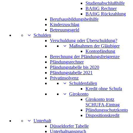
Studienabschlußhilfe
BAföG Rechner
BAföG Rückzahlung
Berufsausbildungsbeihilfe
Kinderzuschlag
Betreuungsgeld
Schulden
Verschuldung oder Überschuldung?
Maßnahmen der Gläubiger
Kontopfändung
Berechnung der Pfändungsfreigrenze
Pfändungsrechner
Pfändungstabelle bis 2020
Pfändungstabelle 2021
Privatinsolvenz
Schuldenfallen
Kredit ohne Schufa
Girokonto
Girokonto trotz
SCHUFA-Eintrag
Pfändungsschutzkonto
Dispositionskredit
Unterhalt
Düsseldorfer Tabelle
Unterhaltsanspruch