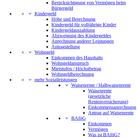
Berücksichtigung von Vermögen beim
Bürgergeld
Kindergeld
Höhe und Berechnung
Kindergeld für volljährige Kinder
Kindergeldauszahlung
Abzweigung des Kindergeldes
Anrechnung anderer Leistungen
Antragstellung
Wohngeld
Einkommen des Haushalts
Wohngeldanspruch
Mietstufen / Höchstbetrag
Wohngeldberechnung
mehr Sozialleistungen
Waisenrente / Halbwaisenrente
Waisenrente
(gesetzliche
Rentenversicherung)
Einkommensanrechnung
Antrag auf Waisenrente
BAföG
Einkommen
Vermögen
Was ist BAföG?