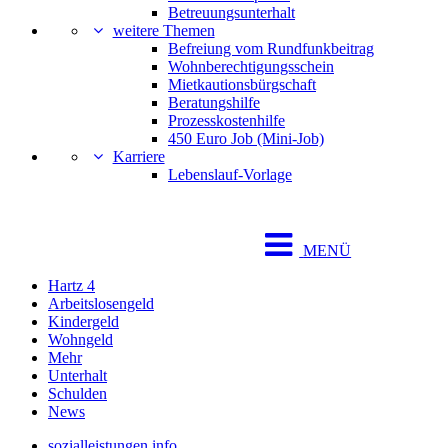
Betreuungsunterhalt
weitere Themen
Befreiung vom Rundfunkbeitrag
Wohnberechtigungsschein
Mietkautionsbürgschaft
Beratungshilfe
Prozesskostenhilfe
450 Euro Job (Mini-Job)
Karriere
Lebenslauf-Vorlage
MENÜ
Hartz 4
Arbeitslosengeld
Kindergeld
Wohngeld
Mehr
Unterhalt
Schulden
News
sozialleistungen.info