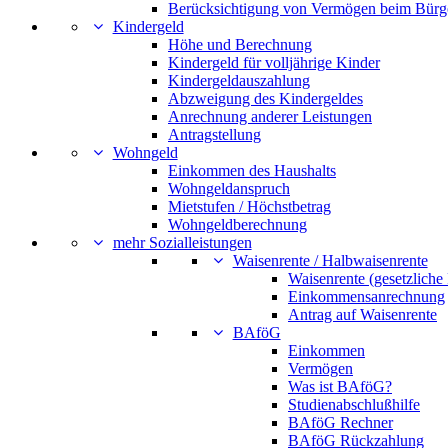
Berücksichtigung von Vermögen beim Bürg
Kindergeld
Höhe und Berechnung
Kindergeld für volljährige Kinder
Kindergeldauszahlung
Abzweigung des Kindergeldes
Anrechnung anderer Leistungen
Antragstellung
Wohngeld
Einkommen des Haushalts
Wohngeldanspruch
Mietstufen / Höchstbetrag
Wohngeldberechnung
mehr Sozialleistungen
Waisenrente / Halbwaisenrente
Waisenrente (gesetzliche
Einkommensanrechnung
Antrag auf Waisenrente
BAföG
Einkommen
Vermögen
Was ist BAföG?
Studienabschlußhilfe
BAföG Rechner
BAföG Rückzahlung