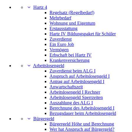
Hartz 4
Regelsatz (Regelbedarf)
Mehrbedarf
Wohnung und Eigentum
Erstausstattung
Hartz IV Bildungspaket für Schüler
Zuverdienst
Ein Euro Job
Vermögen
Erbschaft bei Hartz IV
Krankenversicherung
Arbeitslosengeld
Zuverdienst beim ALG I
Anspruch auf Arbeitslosengeld I
Antrag auf Arbeitslosengeld I
Anwartschaftszeit
Arbeitslosengeld I Rechner
Arbeitslosengeld Sperrzeiten
Auszahlung des ALG I
Berechnung des Arbeitslosengeld I
Bezugsdauer beim Arbeitslosengeld
Bürgergeld
Bürgergeld Höhe und Berechnung
Wer hat Anspruch auf Bürgergeld?