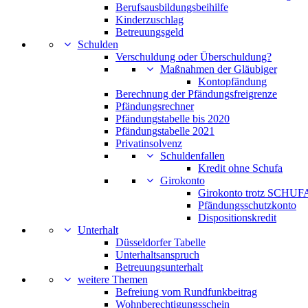
Berufsausbildungsbeihilfe
Kinderzuschlag
Betreuungsgeld
Schulden
Verschuldung oder Überschuldung?
Maßnahmen der Gläubiger
Kontopfändung
Berechnung der Pfändungsfreigrenze
Pfändungsrechner
Pfändungstabelle bis 2020
Pfändungstabelle 2021
Privatinsolvenz
Schuldenfallen
Kredit ohne Schufa
Girokonto
Girokonto trotz SCHUFA
Pfändungsschutzkonto
Dispositionskredit
Unterhalt
Düsseldorfer Tabelle
Unterhaltsanspruch
Betreuungsunterhalt
weitere Themen
Befreiung vom Rundfunkbeitrag
Wohnberechtigungsschein