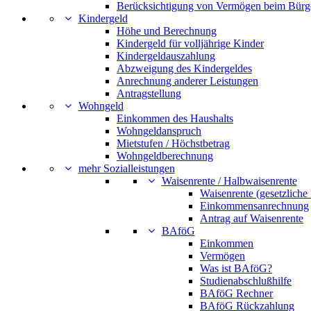
Berücksichtigung von Vermögen beim Bürg
Kindergeld
Höhe und Berechnung
Kindergeld für volljährige Kinder
Kindergeldauszahlung
Abzweigung des Kindergeldes
Anrechnung anderer Leistungen
Antragstellung
Wohngeld
Einkommen des Haushalts
Wohngeldanspruch
Mietstufen / Höchstbetrag
Wohngeldberechnung
mehr Sozialleistungen
Waisenrente / Halbwaisenrente
Waisenrente (gesetzliche
Einkommensanrechnung
Antrag auf Waisenrente
BAföG
Einkommen
Vermögen
Was ist BAföG?
Studienabschlußhilfe
BAföG Rechner
BAföG Rückzahlung