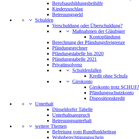
Berufsausbildungsbeihilfe
Kinderzuschlag
Betreuungsgeld
Schulden
Verschuldung oder Überschuldung?
Maßnahmen der Gläubiger
Kontopfändung
Berechnung der Pfändungsfreigrenze
Pfändungsrechner
Pfändungstabelle bis 2020
Pfändungstabelle 2021
Privatinsolvenz
Schuldenfallen
Kredit ohne Schufa
Girokonto
Girokonto trotz SCHUFA
Pfändungsschutzkonto
Dispositionskredit
Unterhalt
Düsseldorfer Tabelle
Unterhaltsanspruch
Betreuungsunterhalt
weitere Themen
Befreiung vom Rundfunkbeitrag
Wohnberechtigungsschein