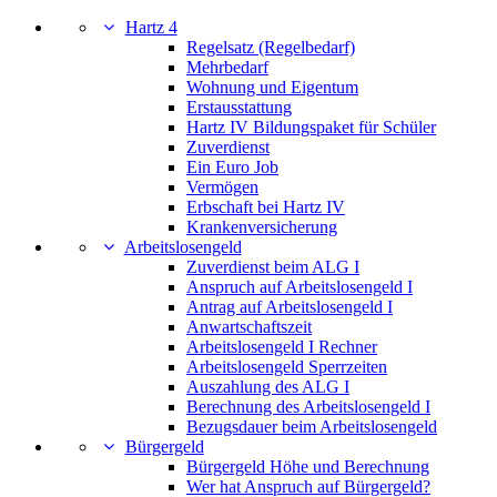
Hartz 4
Regelsatz (Regelbedarf)
Mehrbedarf
Wohnung und Eigentum
Erstausstattung
Hartz IV Bildungspaket für Schüler
Zuverdienst
Ein Euro Job
Vermögen
Erbschaft bei Hartz IV
Krankenversicherung
Arbeitslosengeld
Zuverdienst beim ALG I
Anspruch auf Arbeitslosengeld I
Antrag auf Arbeitslosengeld I
Anwartschaftszeit
Arbeitslosengeld I Rechner
Arbeitslosengeld Sperrzeiten
Auszahlung des ALG I
Berechnung des Arbeitslosengeld I
Bezugsdauer beim Arbeitslosengeld
Bürgergeld
Bürgergeld Höhe und Berechnung
Wer hat Anspruch auf Bürgergeld?