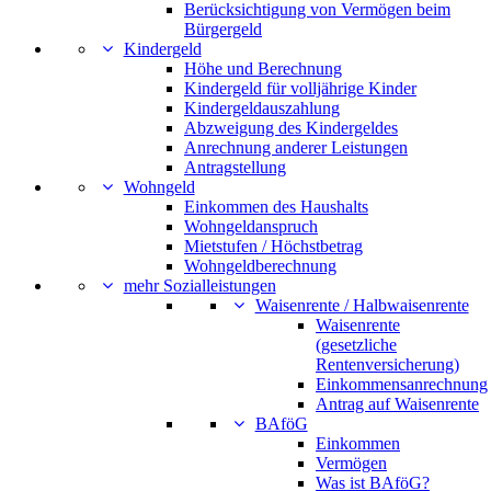
Berücksichtigung von Vermögen beim
Bürgergeld
Kindergeld
Höhe und Berechnung
Kindergeld für volljährige Kinder
Kindergeldauszahlung
Abzweigung des Kindergeldes
Anrechnung anderer Leistungen
Antragstellung
Wohngeld
Einkommen des Haushalts
Wohngeldanspruch
Mietstufen / Höchstbetrag
Wohngeldberechnung
mehr Sozialleistungen
Waisenrente / Halbwaisenrente
Waisenrente
(gesetzliche
Rentenversicherung)
Einkommensanrechnung
Antrag auf Waisenrente
BAföG
Einkommen
Vermögen
Was ist BAföG?