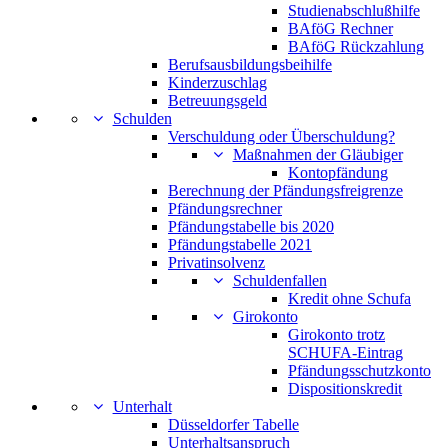
Studienabschlußhilfe
BAföG Rechner
BAföG Rückzahlung
Berufsausbildungsbeihilfe
Kinderzuschlag
Betreuungsgeld
Schulden
Verschuldung oder Überschuldung?
Maßnahmen der Gläubiger
Kontopfändung
Berechnung der Pfändungsfreigrenze
Pfändungsrechner
Pfändungstabelle bis 2020
Pfändungstabelle 2021
Privatinsolvenz
Schuldenfallen
Kredit ohne Schufa
Girokonto
Girokonto trotz
SCHUFA-Eintrag
Pfändungsschutzkonto
Dispositionskredit
Unterhalt
Düsseldorfer Tabelle
Unterhaltsanspruch