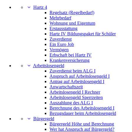
Hartz 4
Regelsatz (Regelbedarf)
Mehrbedarf
Wohnung und Eigentum
Erstausstattung
Hartz IV Bildungspaket für Schüler
Zuverdienst
Ein Euro Job
Vermögen
Erbschaft bei Hartz IV
Krankenversicherung
Arbeitslosengeld
Zuverdienst beim ALG I
Anspruch auf Arbeitslosengeld I
Antrag auf Arbeitslosengeld I
Anwartschaftszeit
Arbeitslosengeld I Rechner
Arbeitslosengeld Sperrzeiten
Auszahlung des ALG I
Berechnung des Arbeitslosengeld I
Bezugsdauer beim Arbeitslosengeld
Bürgergeld
Bürgergeld Höhe und Berechnung
Wer hat Anspruch auf Bürgergeld?