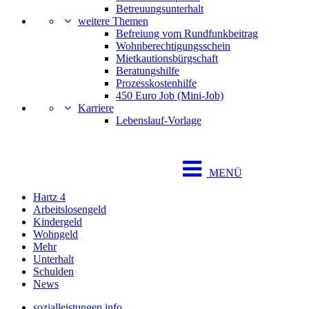
Betreuungsunterhalt
weitere Themen
Befreiung vom Rundfunkbeitrag
Wohnberechtigungsschein
Mietkautionsbürgschaft
Beratungshilfe
Prozesskostenhilfe
450 Euro Job (Mini-Job)
Karriere
Lebenslauf-Vorlage
MENÜ
Hartz 4
Arbeitslosengeld
Kindergeld
Wohngeld
Mehr
Unterhalt
Schulden
News
sozialleistungen.info