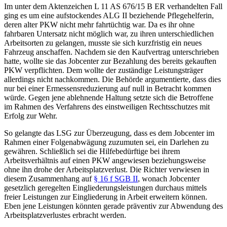
Im unter dem Aktenzeichen L 11 AS 676/15 B ER verhandelten Fall
ging es um eine aufstockendes ALG II beziehende Pflegehelferin,
deren alter PKW nicht mehr fahrtüchtig war. Da es ihr ohne
fahrbaren Untersatz nicht möglich war, zu ihren unterschiedlichen
Arbeitsorten zu gelangen, musste sie sich kurzfristig ein neues
Fahrzeug anschaffen. Nachdem sie den Kaufvertrag unterschrieben
hatte, wollte sie das Jobcenter zur Bezahlung des bereits gekauften
PKW verpflichten. Dem wollte der zuständige Leistungsträger
allerdings nicht nachkommen. Die Behörde argumentierte, dass dies
nur bei einer Ermessensreduzierung auf null in Betracht kommen
würde. Gegen jene ablehnende Haltung setzte sich die Betroffene
im Rahmen des Verfahrens des einstweiligen Rechtsschutzes mit
Erfolg zur Wehr.
So gelangte das LSG zur Überzeugung, dass es dem Jobcenter im
Rahmen einer Folgenabwägung zuzumuten sei, ein Darlehen zu
gewähren. Schließlich sei die Hilfebedürftige bei ihrem
Arbeitsverhältnis auf einen PKW angewiesen beziehungsweise
ohne ihn drohe der Arbeitsplatzverlust. Die Richter verwiesen in
diesem Zusammenhang auf
§ 16 f SGB II
, wonach Jobcenter
gesetzlich geregelten Eingliederungsleistungen durchaus mittels
freier Leistungen zur Eingliederung in Arbeit erweitern können.
Eben jene Leistungen könnten gerade präventiv zur Abwendung des
Arbeitsplatzverlustes erbracht werden.