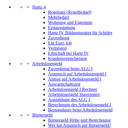
Hartz 4
Regelsatz (Regelbedarf)
Mehrbedarf
Wohnung und Eigentum
Erstausstattung
Hartz IV Bildungspaket für Schüler
Zuverdienst
Ein Euro Job
Vermögen
Erbschaft bei Hartz IV
Krankenversicherung
Arbeitslosengeld
Zuverdienst beim ALG I
Anspruch auf Arbeitslosengeld I
Antrag auf Arbeitslosengeld I
Anwartschaftszeit
Arbeitslosengeld I Rechner
Arbeitslosengeld Sperrzeiten
Auszahlung des ALG I
Berechnung des Arbeitslosengeld I
Bezugsdauer beim Arbeitslosengeld
Bürgergeld
Bürgergeld Höhe und Berechnung
Wer hat Anspruch auf Bürgergeld?