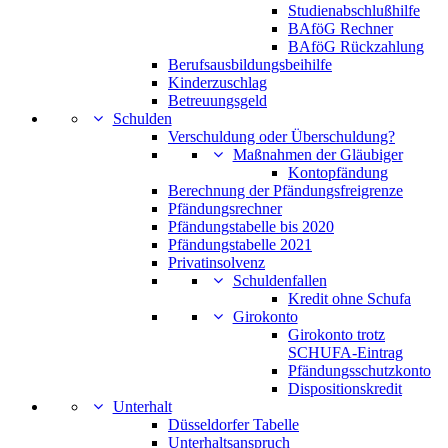
Studienabschlußhilfe
BAföG Rechner
BAföG Rückzahlung
Berufsausbildungsbeihilfe
Kinderzuschlag
Betreuungsgeld
Schulden
Verschuldung oder Überschuldung?
Maßnahmen der Gläubiger
Kontopfändung
Berechnung der Pfändungsfreigrenze
Pfändungsrechner
Pfändungstabelle bis 2020
Pfändungstabelle 2021
Privatinsolvenz
Schuldenfallen
Kredit ohne Schufa
Girokonto
Girokonto trotz
SCHUFA-Eintrag
Pfändungsschutzkonto
Dispositionskredit
Unterhalt
Düsseldorfer Tabelle
Unterhaltsanspruch