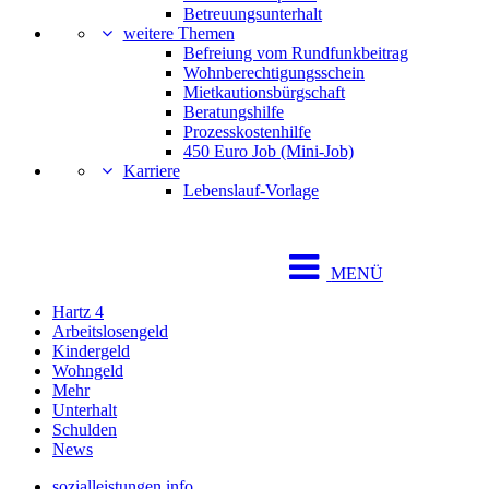
Betreuungsunterhalt
weitere Themen
Befreiung vom Rundfunkbeitrag
Wohnberechtigungsschein
Mietkautionsbürgschaft
Beratungshilfe
Prozesskostenhilfe
450 Euro Job (Mini-Job)
Karriere
Lebenslauf-Vorlage
MENÜ
Hartz 4
Arbeitslosengeld
Kindergeld
Wohngeld
Mehr
Unterhalt
Schulden
News
sozialleistungen.info