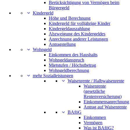
Berücksichtigung von Vermögen beim
Bürgergeld
Kindergeld
Höhe und Berechnung
Kindergeld für volljährige Kinder
Kindergeldauszahlung
Abzweigung des Kindergeldes
Anrechnung anderer Leistungen
Antragstellung
Wohngeld
Einkommen des Haushalts
Wohngeldanspruch
Mietstufen / Höchstbetrag
Wohngeldberechnung
mehr Sozialleistungen
Waisenrente / Halbwaisenrente
Waisenrente
(gesetzliche
Rentenversicherung)
Einkommensanrechnung
Antrag auf Waisenrente
BAföG
Einkommen
Vermögen
Was ist BAföG?