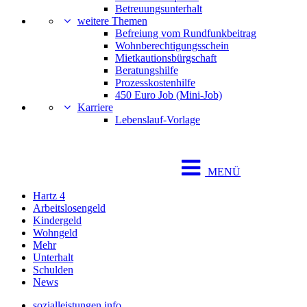
Betreuungsunterhalt
weitere Themen
Befreiung vom Rundfunkbeitrag
Wohnberechtigungsschein
Mietkautionsbürgschaft
Beratungshilfe
Prozesskostenhilfe
450 Euro Job (Mini-Job)
Karriere
Lebenslauf-Vorlage
MENÜ
Hartz 4
Arbeitslosengeld
Kindergeld
Wohngeld
Mehr
Unterhalt
Schulden
News
sozialleistungen.info