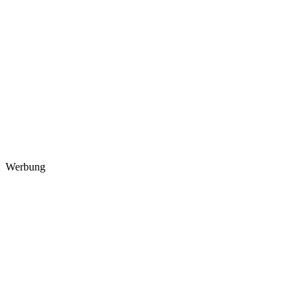
Werbung