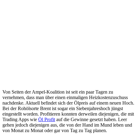
Von Seiten der Ampel-Koalition ist seit ein paar Tagen zu
vernehmen, dass man über einen einmaligen Heizkostenzuschuss
nachdenke. Aktuell befindet sich der Ölpreis auf einem neuen Hoch.
Bei der Rohölsorte Brent ist sogar ein Siebenjahreshoch jüngst
eingestellt worden. Profitieren konnten derweilen diejenigen, die mit
Trading Apps wie
Öl Profit
auf die Gewinne gesetzt haben. Leer
gehen jedoch diejenigen aus, die von der Hand im Mund leben und
von Monat zu Monat oder gar von Tag zu Tag planen.