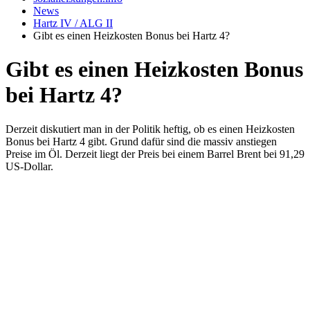
News
Hartz IV / ALG II
Gibt es einen Heizkosten Bonus bei Hartz 4?
Gibt es einen Heizkosten Bonus
bei Hartz 4?
Derzeit diskutiert man in der Politik heftig, ob es einen Heizkosten
Bonus bei Hartz 4 gibt. Grund dafür sind die massiv anstiegen
Preise im Öl. Derzeit liegt der Preis bei einem Barrel Brent bei 91,29
US-Dollar.