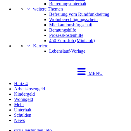
Betreuungsunterhalt
weitere Themen
Befreiung vom Rundfunkbeitrag
Wohnberechtigungsschein
Mietkautionsbürgschaft
Beratungshilfe
Prozesskostenhilfe
450 Euro Job (Mini-Job)
Karriere
Lebenslauf-Vorlage
MENÜ
Hartz 4
Arbeitslosengeld
Kindergeld
Wohngeld
Mehr
Unterhalt
Schulden
News
sozialleistungen.info