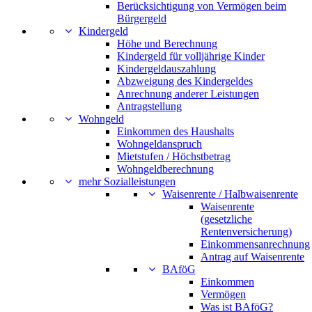
Berücksichtigung von Vermögen beim
Bürgergeld
Kindergeld
Höhe und Berechnung
Kindergeld für volljährige Kinder
Kindergeldauszahlung
Abzweigung des Kindergeldes
Anrechnung anderer Leistungen
Antragstellung
Wohngeld
Einkommen des Haushalts
Wohngeldanspruch
Mietstufen / Höchstbetrag
Wohngeldberechnung
mehr Sozialleistungen
Waisenrente / Halbwaisenrente
Waisenrente
(gesetzliche
Rentenversicherung)
Einkommensanrechnung
Antrag auf Waisenrente
BAföG
Einkommen
Vermögen
Was ist BAföG?