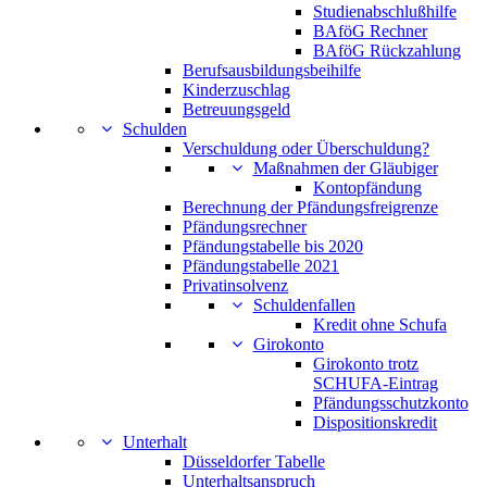
Studienabschlußhilfe
BAföG Rechner
BAföG Rückzahlung
Berufsausbildungsbeihilfe
Kinderzuschlag
Betreuungsgeld
Schulden
Verschuldung oder Überschuldung?
Maßnahmen der Gläubiger
Kontopfändung
Berechnung der Pfändungsfreigrenze
Pfändungsrechner
Pfändungstabelle bis 2020
Pfändungstabelle 2021
Privatinsolvenz
Schuldenfallen
Kredit ohne Schufa
Girokonto
Girokonto trotz
SCHUFA-Eintrag
Pfändungsschutzkonto
Dispositionskredit
Unterhalt
Düsseldorfer Tabelle
Unterhaltsanspruch