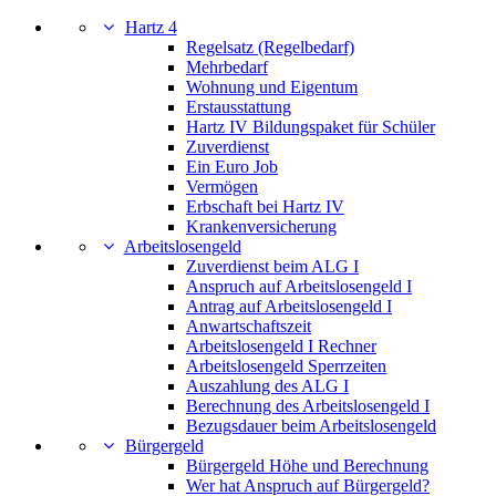
Hartz 4
Regelsatz (Regelbedarf)
Mehrbedarf
Wohnung und Eigentum
Erstausstattung
Hartz IV Bildungspaket für Schüler
Zuverdienst
Ein Euro Job
Vermögen
Erbschaft bei Hartz IV
Krankenversicherung
Arbeitslosengeld
Zuverdienst beim ALG I
Anspruch auf Arbeitslosengeld I
Antrag auf Arbeitslosengeld I
Anwartschaftszeit
Arbeitslosengeld I Rechner
Arbeitslosengeld Sperrzeiten
Auszahlung des ALG I
Berechnung des Arbeitslosengeld I
Bezugsdauer beim Arbeitslosengeld
Bürgergeld
Bürgergeld Höhe und Berechnung
Wer hat Anspruch auf Bürgergeld?