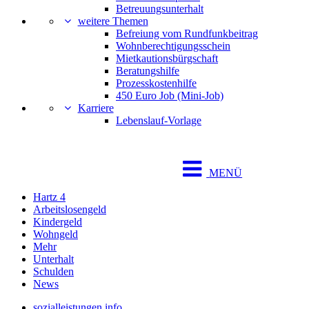
Betreuungsunterhalt
weitere Themen
Befreiung vom Rundfunkbeitrag
Wohnberechtigungsschein
Mietkautionsbürgschaft
Beratungshilfe
Prozesskostenhilfe
450 Euro Job (Mini-Job)
Karriere
Lebenslauf-Vorlage
MENÜ
Hartz 4
Arbeitslosengeld
Kindergeld
Wohngeld
Mehr
Unterhalt
Schulden
News
sozialleistungen.info