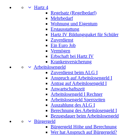
Hartz 4
Regelsatz (Regelbedarf)
Mehrbedarf
Wohnung und Eigentum
Erstausstattung
Hartz IV Bildungspaket für Schüler
Zuverdienst
Ein Euro Job
Vermögen
Erbschaft bei Hartz IV
Krankenversicherung
Arbeitslosengeld
Zuverdienst beim ALG I
Anspruch auf Arbeitslosengeld I
Antrag auf Arbeitslosengeld I
Anwartschaftszeit
Arbeitslosengeld I Rechner
Arbeitslosengeld Sperrzeiten
Auszahlung des ALG I
Berechnung des Arbeitslosengeld I
Bezugsdauer beim Arbeitslosengeld
Bürgergeld
Bürgergeld Höhe und Berechnung
Wer hat Anspruch auf Bürgergeld?