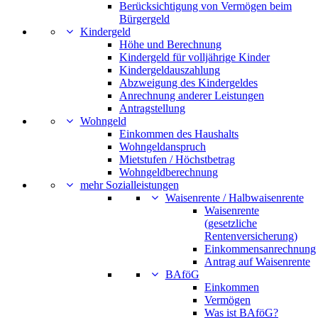
Berücksichtigung von Vermögen beim
Bürgergeld
Kindergeld
Höhe und Berechnung
Kindergeld für volljährige Kinder
Kindergeldauszahlung
Abzweigung des Kindergeldes
Anrechnung anderer Leistungen
Antragstellung
Wohngeld
Einkommen des Haushalts
Wohngeldanspruch
Mietstufen / Höchstbetrag
Wohngeldberechnung
mehr Sozialleistungen
Waisenrente / Halbwaisenrente
Waisenrente
(gesetzliche
Rentenversicherung)
Einkommensanrechnung
Antrag auf Waisenrente
BAföG
Einkommen
Vermögen
Was ist BAföG?