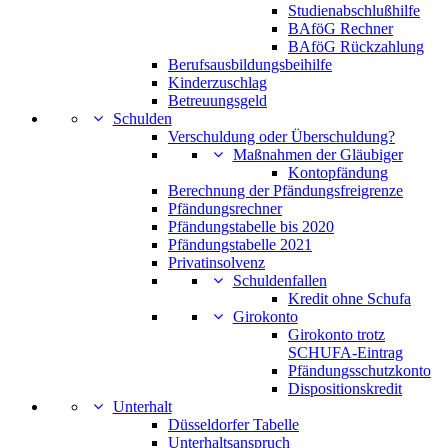
Studienabschlußhilfe
BAföG Rechner
BAföG Rückzahlung
Berufsausbildungsbeihilfe
Kinderzuschlag
Betreuungsgeld
Schulden
Verschuldung oder Überschuldung?
Maßnahmen der Gläubiger
Kontopfändung
Berechnung der Pfändungsfreigrenze
Pfändungsrechner
Pfändungstabelle bis 2020
Pfändungstabelle 2021
Privatinsolvenz
Schuldenfallen
Kredit ohne Schufa
Girokonto
Girokonto trotz
SCHUFA-Eintrag
Pfändungsschutzkonto
Dispositionskredit
Unterhalt
Düsseldorfer Tabelle
Unterhaltsanspruch