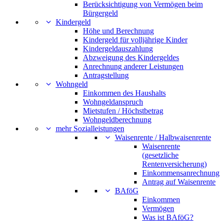
Berücksichtigung von Vermögen beim
Bürgergeld
Kindergeld
Höhe und Berechnung
Kindergeld für volljährige Kinder
Kindergeldauszahlung
Abzweigung des Kindergeldes
Anrechnung anderer Leistungen
Antragstellung
Wohngeld
Einkommen des Haushalts
Wohngeldanspruch
Mietstufen / Höchstbetrag
Wohngeldberechnung
mehr Sozialleistungen
Waisenrente / Halbwaisenrente
Waisenrente
(gesetzliche
Rentenversicherung)
Einkommensanrechnung
Antrag auf Waisenrente
BAföG
Einkommen
Vermögen
Was ist BAföG?