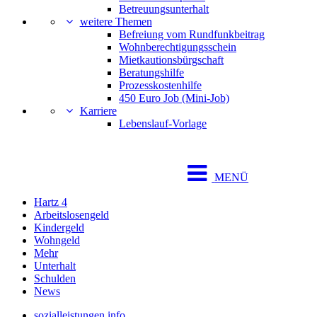
Betreuungsunterhalt
weitere Themen
Befreiung vom Rundfunkbeitrag
Wohnberechtigungsschein
Mietkautionsbürgschaft
Beratungshilfe
Prozesskostenhilfe
450 Euro Job (Mini-Job)
Karriere
Lebenslauf-Vorlage
MENÜ
Hartz 4
Arbeitslosengeld
Kindergeld
Wohngeld
Mehr
Unterhalt
Schulden
News
sozialleistungen.info