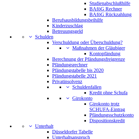
Studienabschlußhilfe
BAföG Rechner
BAföG Rückzahlung
Berufsausbildungsbeihilfe
Kinderzuschlag
Betreuungsgeld
Schulden
Verschuldung oder Überschuldung?
Maßnahmen der Gläubiger
Kontopfändung
Berechnung der Pfändungsfreigrenze
Pfändungsrechner
Pfändungstabelle bis 2020
Pfändungstabelle 2021
Privatinsolvenz
Schuldenfallen
Kredit ohne Schufa
Girokonto
Girokonto trotz
SCHUFA-Eintrag
Pfändungsschutzkonto
Dispositionskredit
Unterhalt
Düsseldorfer Tabelle
Unterhaltsanspruch