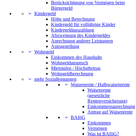
Berücksichtigung von Vermögen beim
Bürgergeld
Kindergeld
Höhe und Berechnung
Kindergeld für volljährige Kinder
Kindergeldauszahlung
Abzweigung des Kindergeldes
Anrechnung anderer Leistungen
Antragstellung
Wohngeld
Einkommen des Haushalts
Wohngeldanspruch
Mietstufen / Höchstbetrag
Wohngeldberechnung
mehr Sozialleistungen
Waisenrente / Halbwaisenrente
Waisenrente
(gesetzliche
Rentenversicherung)
Einkommensanrechnung
Antrag auf Waisenrente
BAföG
Einkommen
Vermögen
Was ist BAföG?