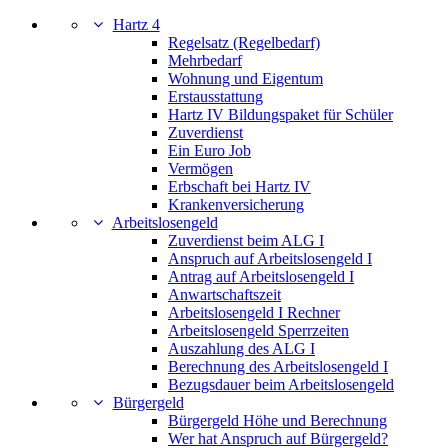
Hartz 4
Regelsatz (Regelbedarf)
Mehrbedarf
Wohnung und Eigentum
Erstausstattung
Hartz IV Bildungspaket für Schüler
Zuverdienst
Ein Euro Job
Vermögen
Erbschaft bei Hartz IV
Krankenversicherung
Arbeitslosengeld
Zuverdienst beim ALG I
Anspruch auf Arbeitslosengeld I
Antrag auf Arbeitslosengeld I
Anwartschaftszeit
Arbeitslosengeld I Rechner
Arbeitslosengeld Sperrzeiten
Auszahlung des ALG I
Berechnung des Arbeitslosengeld I
Bezugsdauer beim Arbeitslosengeld
Bürgergeld
Bürgergeld Höhe und Berechnung
Wer hat Anspruch auf Bürgergeld?