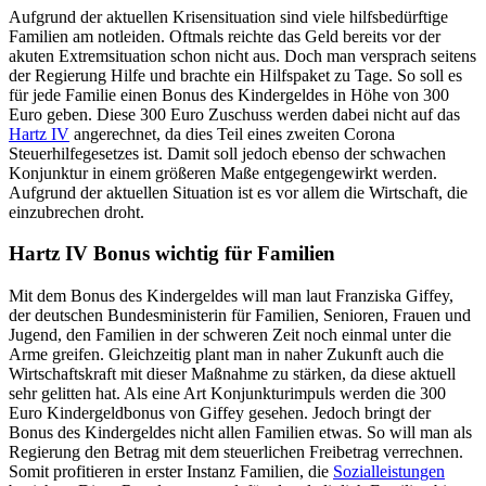
Aufgrund der aktuellen Krisensituation sind viele hilfsbedürftige
Familien am notleiden. Oftmals reichte das Geld bereits vor der
akuten Extremsituation schon nicht aus. Doch man versprach seitens
der Regierung Hilfe und brachte ein Hilfspaket zu Tage. So soll es
für jede Familie einen Bonus des Kindergeldes in Höhe von 300
Euro geben. Diese 300 Euro Zuschuss werden dabei nicht auf das
Hartz IV
angerechnet, da dies Teil eines zweiten Corona
Steuerhilfegesetzes ist. Damit soll jedoch ebenso der schwachen
Konjunktur in einem größeren Maße entgegengewirkt werden.
Aufgrund der aktuellen Situation ist es vor allem die Wirtschaft, die
einzubrechen droht.
Hartz IV Bonus wichtig für Familien
Mit dem Bonus des Kindergeldes will man laut Franziska Giffey,
der deutschen Bundesministerin für Familien, Senioren, Frauen und
Jugend, den Familien in der schweren Zeit noch einmal unter die
Arme greifen. Gleichzeitig plant man in naher Zukunft auch die
Wirtschaftskraft mit dieser Maßnahme zu stärken, da diese aktuell
sehr gelitten hat. Als eine Art Konjunkturimpuls werden die 300
Euro Kindergeldbonus von Giffey gesehen. Jedoch bringt der
Bonus des Kindergeldes nicht allen Familien etwas. So will man als
Regierung den Betrag mit dem steuerlichen Freibetrag verrechnen.
Somit profitieren in erster Instanz Familien, die
Sozialleistungen