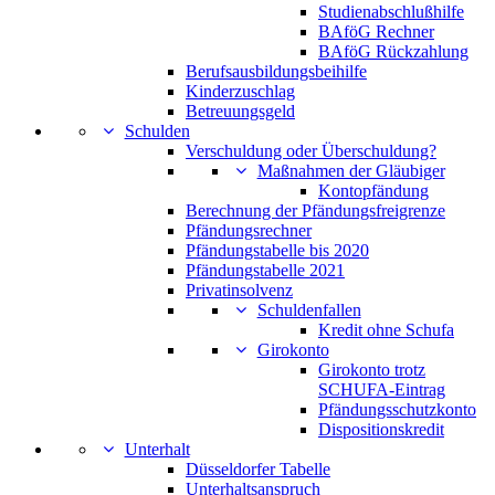
Studienabschlußhilfe
BAföG Rechner
BAföG Rückzahlung
Berufsausbildungsbeihilfe
Kinderzuschlag
Betreuungsgeld
Schulden
Verschuldung oder Überschuldung?
Maßnahmen der Gläubiger
Kontopfändung
Berechnung der Pfändungsfreigrenze
Pfändungsrechner
Pfändungstabelle bis 2020
Pfändungstabelle 2021
Privatinsolvenz
Schuldenfallen
Kredit ohne Schufa
Girokonto
Girokonto trotz
SCHUFA-Eintrag
Pfändungsschutzkonto
Dispositionskredit
Unterhalt
Düsseldorfer Tabelle
Unterhaltsanspruch