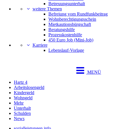
Betreuungsunterhalt
weitere Themen
Befreiung vom Rundfunkbeitrag
Wohnberechtigungsschein
Mietkautionsbürgschaft
Beratungshilfe
Prozesskostenhilfe
450 Euro Job (Mini-Job)
Karriere
Lebenslauf-Vorlage
MENÜ
Hartz 4
Arbeitslosengeld
Kindergeld
Wohngeld
Mehr
Unterhalt
Schulden
News
sozialleistungen.info