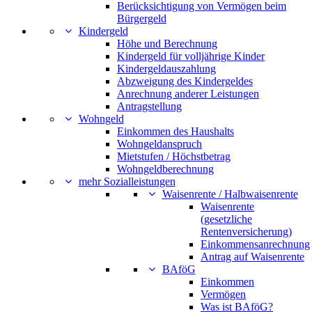
Berücksichtigung von Vermögen beim
Bürgergeld
Kindergeld
Höhe und Berechnung
Kindergeld für volljährige Kinder
Kindergeldauszahlung
Abzweigung des Kindergeldes
Anrechnung anderer Leistungen
Antragstellung
Wohngeld
Einkommen des Haushalts
Wohngeldanspruch
Mietstufen / Höchstbetrag
Wohngeldberechnung
mehr Sozialleistungen
Waisenrente / Halbwaisenrente
Waisenrente
(gesetzliche
Rentenversicherung)
Einkommensanrechnung
Antrag auf Waisenrente
BAföG
Einkommen
Vermögen
Was ist BAföG?