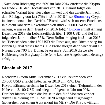
„Nach dem Rückgang von 60% im Jahr 2014 erreichte die Krypto
bis Ende 2016 den Höchststand von 2013. Darauf folgte ein
schneller Vorlauf über vier Jahre hinweg und das zweite Jahr nach
dem Rückgang von fast 75% im Jahr 2018 “, so
Bloomberg
Crypto
in einem monatlichen Bericht. "Bitcoin wird sich unseres Erachtens
in diesem Jahr dem Rekordhoch von rund 20.000 US-Dollar
nähern, wenn es dem Trend von 2016 folgt."
Bitcoin
erhielt Anfang
Dezember 2013 ein Lebenszeithoch über 1.100 USD und fiel im
folgenden Jahr um über 55%. Dem Bullmarkt ging im Januar 2015
bei Tiefstständen nahe 150 USD die Puste aus, und Bitcoin stieg im
vierten Quartal dieses Jahres. Die Preise stiegen dann wieder auf ein
Niveau über 700 US-Dollar, bevor am 9. Juli 2016 die zweite
Halbierung der Bergbauprämie (eine kodierte Angebotsreduzierung)
erfolgte.
Bitcoin ab 2017
Nachdem Bitcoin Mitte Dezember 2017 ein Rekordhoch von
20.000 USD erreicht hatte, fiel es 2018 um 75%. Die
Kryptowährung erreichte im Dezember 2018 einen Tiefpunkt in der
Nähe von 3.100 USD und stieg im folgenden Jahr um 90%.
Darüber hinaus blieben die Preise in den fünf Monaten vor der
dritten Halbierung am 11. Mai 2020 weitgehend ausgewogen
(abgesehen von einem Ausverkauf im März). Die Kryptowährung