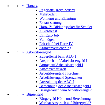
Hartz 4
Regelsatz (Regelbedarf)
Mehrbedarf
Wohnung und Eigentum
Erstausstattung
Hartz IV Bildungspaket für Schüler
Zuverdienst
Ein Euro Job
Vermögen
Erbschaft bei Hartz IV
Krankenversicherung
Arbeitslosengeld
Zuverdienst beim ALG I
Anspruch auf Arbeitslosengeld I
Antrag auf Arbeitslosengeld I
Anwartschaftszeit
Arbeitslosengeld I Rechner
Arbeitslosengeld Sperrzeiten
Auszahlung des ALG I
Berechnung des Arbeitslosengeld I
Bezugsdauer beim Arbeitslosengeld
Bürgergeld
Bürgergeld Höhe und Berechnung
Wer hat Anspruch auf Bürgergeld?