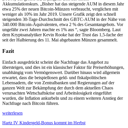
Akkumulationskurs. „Bisher hat das steigende AUM in diesem Jahr
etwa 25% der neuen Bitcoin-Münzen verbraucht, verglichen mit
weniger als 10% im Jahr 2019. Unsere Grafik zeigt den schnell
steigenden 30-Tage-Durchschnitt des GBTC-AUM in der Nähe von
340.000 Bitcoin-Äquivalenten, etwa 2 % des Gesamtangebots. Vor
ungefähr zwei Jahren machte es 1% aus “, sagte Bloomberg. Laut
dem Kryptoanalytiker Kevin Rooke hat der Trust das 1,5-fache der
seit der Halbierung des 11. Mai abgebauten Münzen gesammelt.
Fazit
Einfach ausgedrückt scheint die Nachfrage das Angebot zu
übersteigen, und dies ist ein klassischer Faktor für Preiserhöhungen,
unabhängig vom Vermögenswert. Darüber hinaus wird allgemein
erwartet, dass die beispiellosen geld- und fiskalpolitischen
Lebensadern, die von Zentralbanken und Regierungen auf der
ganzen Welt zur Bekämpfung der durch dem aktuellen Chaos
verursachten Wirtschaftskrise und Arbeitslosigkeit eingeführt
wurden, die Inflation ankurbeln und zu einem weiteren Anstieg der
Nachfrage nach Bitcoin führen.
weiterlesen
Hartz IV Kindergeld-Bonus kommt im Herbst