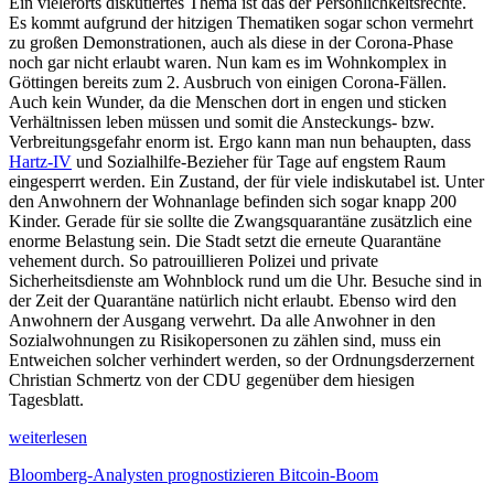
Ein vielerorts diskutiertes Thema ist das der Persönlichkeitsrechte.
Es kommt aufgrund der hitzigen Thematiken sogar schon vermehrt
zu großen Demonstrationen, auch als diese in der Corona-Phase
noch gar nicht erlaubt waren. Nun kam es im Wohnkomplex in
Göttingen bereits zum 2. Ausbruch von einigen Corona-Fällen.
Auch kein Wunder, da die Menschen dort in engen und sticken
Verhältnissen leben müssen und somit die Ansteckungs- bzw.
Verbreitungsgefahr enorm ist. Ergo kann man nun behaupten, dass
Hartz-IV
und Sozialhilfe-Bezieher für Tage auf engstem Raum
eingesperrt werden. Ein Zustand, der für viele indiskutabel ist. Unter
den Anwohnern der Wohnanlage befinden sich sogar knapp 200
Kinder. Gerade für sie sollte die Zwangsquarantäne zusätzlich eine
enorme Belastung sein. Die Stadt setzt die erneute Quarantäne
vehement durch. So patrouillieren Polizei und private
Sicherheitsdienste am Wohnblock rund um die Uhr. Besuche sind in
der Zeit der Quarantäne natürlich nicht erlaubt. Ebenso wird den
Anwohnern der Ausgang verwehrt. Da alle Anwohner in den
Sozialwohnungen zu Risikopersonen zu zählen sind, muss ein
Entweichen solcher verhindert werden, so der Ordnungsderzernent
Christian Schmertz von der CDU gegenüber dem hiesigen
Tagesblatt.
weiterlesen
Bloomberg-Analysten prognostizieren Bitcoin-Boom