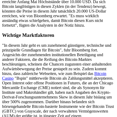
erreichte Anfang Mai Höchststände über 10.000 USD. Da sich
Bitcoin langfristigen in diesen Zyklen (in der Tendenz) bewegt,
könnten die Preise in diesem Jahr tatsächlich 20.000 US-Dollar
erreichen, wie von Bloomberg erwartet. "Es muss wirklich
anständig etwas schiefgehen, damit Bitcoin diesen Kurs nicht
fortsetzt", fügten die Analysten in der Notiz hinzu.
Wichtige Marktfaktoren
"In diesem Jahr geht es um zunehmend günstigere, technische und
prinzipielle Grundlagen für Bitcoin", fuhr Bloomberg fort.
Angesichts der zunehmenden institutionellen Beteiligung und
anderer Faktoren, die die Reifung des Bitcoin-Marktes
beschleunigen, scheinen die Chancen zugunsten einer anhaltenden
Aufwärtsbewegung der Preise gestapelt zu sein. Zudem kommt
hinzu, dass zahlreiche Webseiten, wie zum Beispiel das
Bitcoin
Casino
"Bspin" mittlerweile Bitcoin als Zahlungsmittel akzeptieren.
Open Interest oder offene Positionen in Futures, die an der Chicago
Mercantile Exchange (CME) notiert sind, die als Synonym für
Institute und Makrohändler gilt, haben nach Angaben des Krypto-
Derivat-Forschungsunternehmens Skew in diesem Jahr bislang um
über 500% zugenommen. Darüber hinaus befanden sich
börsengehandelte Bitcoin-basierte Instrumente wie der Bitcoin Trust
(GBTC) von Grayscale, der nach verwalteten Vermögenswerten
(AUM) der größte ist, in jüngster Zeit auf einem