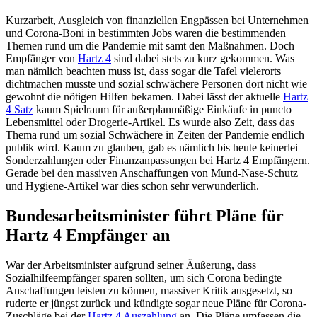
Kurzarbeit, Ausgleich von finanziellen Engpässen bei Unternehmen
und Corona-Boni in bestimmten Jobs waren die bestimmenden
Themen rund um die Pandemie mit samt den Maßnahmen. Doch
Empfänger von
Hartz 4
sind dabei stets zu kurz gekommen. Was
man nämlich beachten muss ist, dass sogar die Tafel vielerorts
dichtmachen musste und sozial schwächere Personen dort nicht wie
gewohnt die nötigen Hilfen bekamen. Dabei lässt der aktuelle
Hartz
4 Satz
kaum Spielraum für außerplanmäßige Einkäufe in puncto
Lebensmittel oder Drogerie-Artikel. Es wurde also Zeit, dass das
Thema rund um sozial Schwächere in Zeiten der Pandemie endlich
publik wird. Kaum zu glauben, gab es nämlich bis heute keinerlei
Sonderzahlungen oder Finanzanpassungen bei Hartz 4 Empfängern.
Gerade bei den massiven Anschaffungen von Mund-Nase-Schutz
und Hygiene-Artikel war dies schon sehr verwunderlich.
Bundesarbeitsminister führt Pläne für
Hartz 4 Empfänger an
War der Arbeitsminister aufgrund seiner Äußerung, dass
Sozialhilfeempfänger sparen sollten, um sich Corona bedingte
Anschaffungen leisten zu können, massiver Kritik ausgesetzt, so
ruderte er jüngst zurück und kündigte sogar neue Pläne für Corona-
Zuschläge bei der
Hartz 4 Auszahlung
an. Die Pläne umfassen die