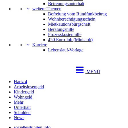
Betreuungsunterhalt
weitere Themen
Befreiung vom Rundfunkbeitrag
Wohnberechtigungsschein
Mietkautionsbürgschaft
Beratungshilfe
Prozesskostenhilfe
450 Euro Job (Mini-Job)
Karriere
Lebenslauf-Vorlage
MENÜ
Hartz 4
Arbeitslosengeld
Kindergeld
Wohngeld
Mehr
Unterhalt
Schulden
News
sozialleistungen.info