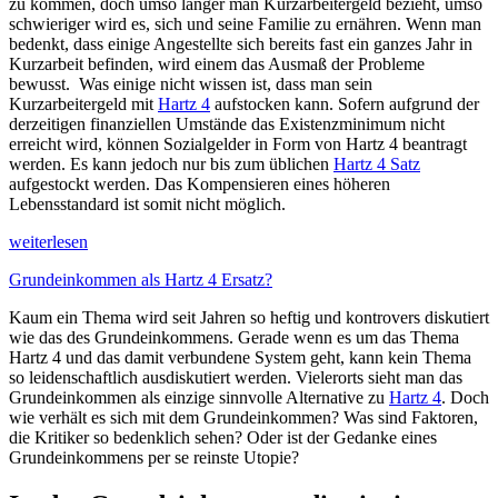
zu kommen, doch umso länger man Kurzarbeitergeld bezieht, umso
schwieriger wird es, sich und seine Familie zu ernähren. Wenn man
bedenkt, dass einige Angestellte sich bereits fast ein ganzes Jahr in
Kurzarbeit befinden, wird einem das Ausmaß der Probleme
bewusst. Was einige nicht wissen ist, dass man sein
Kurzarbeitergeld mit
Hartz 4
aufstocken kann. Sofern aufgrund der
derzeitigen finanziellen Umstände das Existenzminimum nicht
erreicht wird, können Sozialgelder in Form von Hartz 4 beantragt
werden. Es kann jedoch nur bis zum üblichen
Hartz 4 Satz
aufgestockt werden. Das Kompensieren eines höheren
Lebensstandard ist somit nicht möglich.
weiterlesen
Grundeinkommen als Hartz 4 Ersatz?
Kaum ein Thema wird seit Jahren so heftig und kontrovers diskutiert
wie das des Grundeinkommens. Gerade wenn es um das Thema
Hartz 4 und das damit verbundene System geht, kann kein Thema
so leidenschaftlich ausdiskutiert werden. Vielerorts sieht man das
Grundeinkommen als einzige sinnvolle Alternative zu
Hartz 4
. Doch
wie verhält es sich mit dem Grundeinkommen? Was sind Faktoren,
die Kritiker so bedenklich sehen? Oder ist der Gedanke eines
Grundeinkommens per se reinste Utopie?