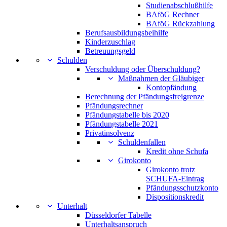
Studienabschlußhilfe
BAföG Rechner
BAföG Rückzahlung
Berufsausbildungsbeihilfe
Kinderzuschlag
Betreuungsgeld
Schulden
Verschuldung oder Überschuldung?
Maßnahmen der Gläubiger
Kontopfändung
Berechnung der Pfändungsfreigrenze
Pfändungsrechner
Pfändungstabelle bis 2020
Pfändungstabelle 2021
Privatinsolvenz
Schuldenfallen
Kredit ohne Schufa
Girokonto
Girokonto trotz
SCHUFA-Eintrag
Pfändungsschutzkonto
Dispositionskredit
Unterhalt
Düsseldorfer Tabelle
Unterhaltsanspruch