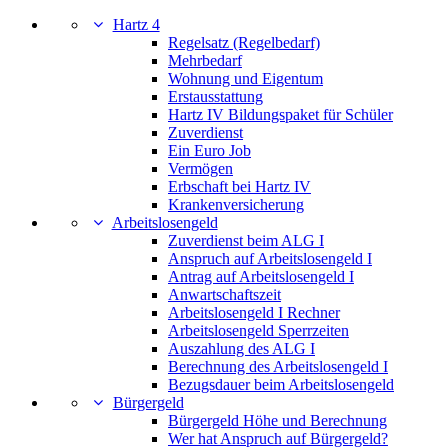
Hartz 4
Regelsatz (Regelbedarf)
Mehrbedarf
Wohnung und Eigentum
Erstausstattung
Hartz IV Bildungspaket für Schüler
Zuverdienst
Ein Euro Job
Vermögen
Erbschaft bei Hartz IV
Krankenversicherung
Arbeitslosengeld
Zuverdienst beim ALG I
Anspruch auf Arbeitslosengeld I
Antrag auf Arbeitslosengeld I
Anwartschaftszeit
Arbeitslosengeld I Rechner
Arbeitslosengeld Sperrzeiten
Auszahlung des ALG I
Berechnung des Arbeitslosengeld I
Bezugsdauer beim Arbeitslosengeld
Bürgergeld
Bürgergeld Höhe und Berechnung
Wer hat Anspruch auf Bürgergeld?