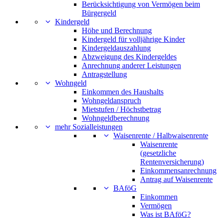
Berücksichtigung von Vermögen beim
Bürgergeld
Kindergeld
Höhe und Berechnung
Kindergeld für volljährige Kinder
Kindergeldauszahlung
Abzweigung des Kindergeldes
Anrechnung anderer Leistungen
Antragstellung
Wohngeld
Einkommen des Haushalts
Wohngeldanspruch
Mietstufen / Höchstbetrag
Wohngeldberechnung
mehr Sozialleistungen
Waisenrente / Halbwaisenrente
Waisenrente
(gesetzliche
Rentenversicherung)
Einkommensanrechnung
Antrag auf Waisenrente
BAföG
Einkommen
Vermögen
Was ist BAföG?