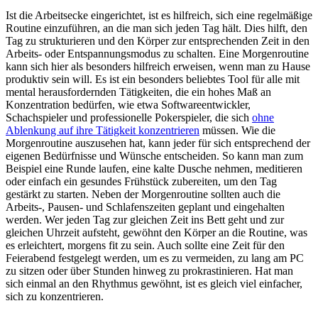
Ist die Arbeitsecke eingerichtet, ist es hilfreich, sich eine regelmäßige
Routine einzuführen, an die man sich jeden Tag hält. Dies hilft, den
Tag zu strukturieren und den Körper zur entsprechenden Zeit in den
Arbeits- oder Entspannungsmodus zu schalten. Eine Morgenroutine
kann sich hier als besonders hilfreich erweisen, wenn man zu Hause
produktiv sein will. Es ist ein besonders beliebtes Tool für alle mit
mental herausfordernden Tätigkeiten, die ein hohes Maß an
Konzentration bedürfen, wie etwa Softwareentwickler,
Schachspieler und professionelle Pokerspieler, die sich
ohne
Ablenkung auf ihre Tätigkeit konzentrieren
müssen. Wie die
Morgenroutine auszusehen hat, kann jeder für sich entsprechend der
eigenen Bedürfnisse und Wünsche entscheiden. So kann man zum
Beispiel eine Runde laufen, eine kalte Dusche nehmen, meditieren
oder einfach ein gesundes Frühstück zubereiten, um den Tag
gestärkt zu starten. Neben der Morgenroutine sollten auch die
Arbeits-, Pausen- und Schlafenszeiten geplant und eingehalten
werden. Wer jeden Tag zur gleichen Zeit ins Bett geht und zur
gleichen Uhrzeit aufsteht, gewöhnt den Körper an die Routine, was
es erleichtert, morgens fit zu sein. Auch sollte eine Zeit für den
Feierabend festgelegt werden, um es zu vermeiden, zu lang am PC
zu sitzen oder über Stunden hinweg zu prokrastinieren. Hat man
sich einmal an den Rhythmus gewöhnt, ist es gleich viel einfacher,
sich zu konzentrieren.