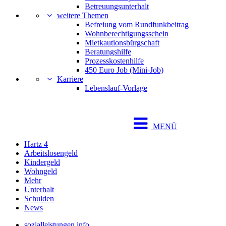
Betreuungsunterhalt
weitere Themen
Befreiung vom Rundfunkbeitrag
Wohnberechtigungsschein
Mietkautionsbürgschaft
Beratungshilfe
Prozesskostenhilfe
450 Euro Job (Mini-Job)
Karriere
Lebenslauf-Vorlage
MENÜ
Hartz 4
Arbeitslosengeld
Kindergeld
Wohngeld
Mehr
Unterhalt
Schulden
News
sozialleistungen.info