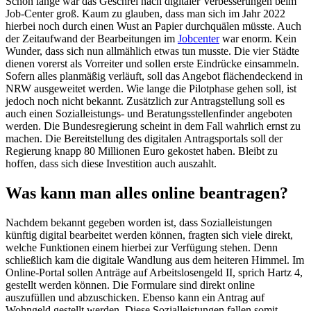
Schon lange war das Geschrei nach digitaler Verbesserungen beim
Job-Center groß. Kaum zu glauben, dass man sich im Jahr 2022
hierbei noch durch einen Wust an Papier durchquälen müsste. Auch
der Zeitaufwand der Bearbeitungen im
Jobcenter
war enorm. Kein
Wunder, dass sich nun allmählich etwas tun musste. Die vier Städte
dienen vorerst als Vorreiter und sollen erste Eindrücke einsammeln.
Sofern alles planmäßig verläuft, soll das Angebot flächendeckend in
NRW ausgeweitet werden. Wie lange die Pilotphase gehen soll, ist
jedoch noch nicht bekannt. Zusätzlich zur Antragstellung soll es
auch einen Sozialleistungs- und Beratungsstellenfinder angeboten
werden. Die Bundesregierung scheint in dem Fall wahrlich ernst zu
machen. Die Bereitstellung des digitalen Antragsportals soll der
Regierung knapp 80 Millionen Euro gekostet haben. Bleibt zu
hoffen, dass sich diese Investition auch auszahlt.
Was kann man alles online beantragen?
Nachdem bekannt gegeben worden ist, dass Sozialleistungen
künftig digital bearbeitet werden können, fragten sich viele direkt,
welche Funktionen einem hierbei zur Verfügung stehen. Denn
schließlich kam die digitale Wandlung aus dem heiteren Himmel. Im
Online-Portal sollen Anträge auf Arbeitslosengeld II, sprich Hartz 4,
gestellt werden können. Die Formulare sind direkt online
auszufüllen und abzuschicken. Ebenso kann ein Antrag auf
Wohngeld gestellt werden. Diese Sozialleistungen fallen somit