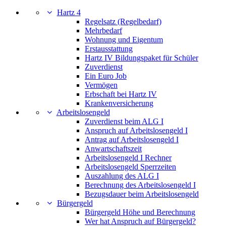
Hartz 4
Regelsatz (Regelbedarf)
Mehrbedarf
Wohnung und Eigentum
Erstausstattung
Hartz IV Bildungspaket für Schüler
Zuverdienst
Ein Euro Job
Vermögen
Erbschaft bei Hartz IV
Krankenversicherung
Arbeitslosengeld
Zuverdienst beim ALG I
Anspruch auf Arbeitslosengeld I
Antrag auf Arbeitslosengeld I
Anwartschaftszeit
Arbeitslosengeld I Rechner
Arbeitslosengeld Sperrzeiten
Auszahlung des ALG I
Berechnung des Arbeitslosengeld I
Bezugsdauer beim Arbeitslosengeld
Bürgergeld
Bürgergeld Höhe und Berechnung
Wer hat Anspruch auf Bürgergeld?