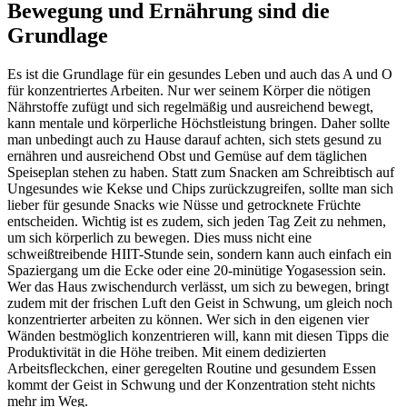
Bewegung und Ernährung sind die
Grundlage
Es ist die Grundlage für ein gesundes Leben und auch das A und O
für konzentriertes Arbeiten. Nur wer seinem Körper die nötigen
Nährstoffe zufügt und sich regelmäßig und ausreichend bewegt,
kann mentale und körperliche Höchstleistung bringen. Daher sollte
man unbedingt auch zu Hause darauf achten, sich stets gesund zu
ernähren und ausreichend Obst und Gemüse auf dem täglichen
Speiseplan stehen zu haben. Statt zum Snacken am Schreibtisch auf
Ungesundes wie Kekse und Chips zurückzugreifen, sollte man sich
lieber für gesunde Snacks wie Nüsse und getrocknete Früchte
entscheiden. Wichtig ist es zudem, sich jeden Tag Zeit zu nehmen,
um sich körperlich zu bewegen. Dies muss nicht eine
schweißtreibende HIIT-Stunde sein, sondern kann auch einfach ein
Spaziergang um die Ecke oder eine 20-minütige Yogasession sein.
Wer das Haus zwischendurch verlässt, um sich zu bewegen, bringt
zudem mit der frischen Luft den Geist in Schwung, um gleich noch
konzentrierter arbeiten zu können. Wer sich in den eigenen vier
Wänden bestmöglich konzentrieren will, kann mit diesen Tipps die
Produktivität in die Höhe treiben. Mit einem dedizierten
Arbeitsfleckchen, einer geregelten Routine und gesundem Essen
kommt der Geist in Schwung und der Konzentration steht nichts
mehr im Weg.