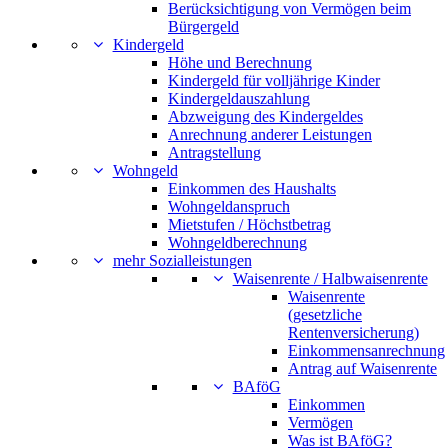
Berücksichtigung von Vermögen beim
Bürgergeld
Kindergeld
Höhe und Berechnung
Kindergeld für volljährige Kinder
Kindergeldauszahlung
Abzweigung des Kindergeldes
Anrechnung anderer Leistungen
Antragstellung
Wohngeld
Einkommen des Haushalts
Wohngeldanspruch
Mietstufen / Höchstbetrag
Wohngeldberechnung
mehr Sozialleistungen
Waisenrente / Halbwaisenrente
Waisenrente
(gesetzliche
Rentenversicherung)
Einkommensanrechnung
Antrag auf Waisenrente
BAföG
Einkommen
Vermögen
Was ist BAföG?