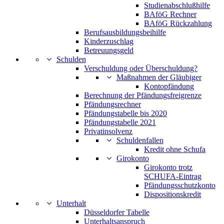
Studienabschlußhilfe
BAföG Rechner
BAföG Rückzahlung
Berufsausbildungsbeihilfe
Kinderzuschlag
Betreuungsgeld
Schulden
Verschuldung oder Überschuldung?
Maßnahmen der Gläubiger
Kontopfändung
Berechnung der Pfändungsfreigrenze
Pfändungsrechner
Pfändungstabelle bis 2020
Pfändungstabelle 2021
Privatinsolvenz
Schuldenfallen
Kredit ohne Schufa
Girokonto
Girokonto trotz
SCHUFA-Eintrag
Pfändungsschutzkonto
Dispositionskredit
Unterhalt
Düsseldorfer Tabelle
Unterhaltsanspruch