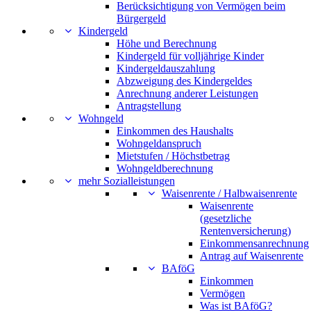
Berücksichtigung von Vermögen beim
Bürgergeld
Kindergeld
Höhe und Berechnung
Kindergeld für volljährige Kinder
Kindergeldauszahlung
Abzweigung des Kindergeldes
Anrechnung anderer Leistungen
Antragstellung
Wohngeld
Einkommen des Haushalts
Wohngeldanspruch
Mietstufen / Höchstbetrag
Wohngeldberechnung
mehr Sozialleistungen
Waisenrente / Halbwaisenrente
Waisenrente
(gesetzliche
Rentenversicherung)
Einkommensanrechnung
Antrag auf Waisenrente
BAföG
Einkommen
Vermögen
Was ist BAföG?