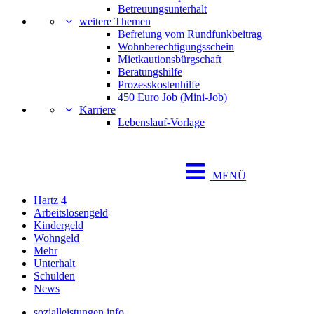
Betreuungsunterhalt
weitere Themen
Befreiung vom Rundfunkbeitrag
Wohnberechtigungsschein
Mietkautionsbürgschaft
Beratungshilfe
Prozesskostenhilfe
450 Euro Job (Mini-Job)
Karriere
Lebenslauf-Vorlage
MENÜ
Hartz 4
Arbeitslosengeld
Kindergeld
Wohngeld
Mehr
Unterhalt
Schulden
News
sozialleistungen.info