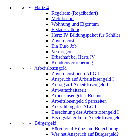
Hartz 4
Regelsatz (Regelbedarf)
Mehrbedarf
Wohnung und Eigentum
Erstausstattung
Hartz IV Bildungspaket für Schüler
Zuverdienst
Ein Euro Job
Vermögen
Erbschaft bei Hartz IV
Krankenversicherung
Arbeitslosengeld
Zuverdienst beim ALG I
Anspruch auf Arbeitslosengeld I
Antrag auf Arbeitslosengeld I
Anwartschaftszeit
Arbeitslosengeld I Rechner
Arbeitslosengeld Sperrzeiten
Auszahlung des ALG I
Berechnung des Arbeitslosengeld I
Bezugsdauer beim Arbeitslosengeld
Bürgergeld
Bürgergeld Höhe und Berechnung
Wer hat Anspruch auf Bürgergeld?