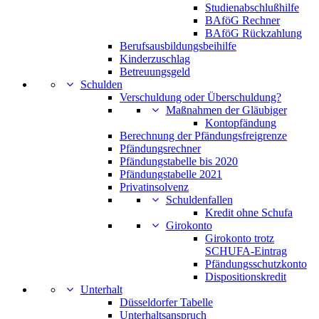
Studienabschlußhilfe
BAföG Rechner
BAföG Rückzahlung
Berufsausbildungsbeihilfe
Kinderzuschlag
Betreuungsgeld
Schulden
Verschuldung oder Überschuldung?
Maßnahmen der Gläubiger
Kontopfändung
Berechnung der Pfändungsfreigrenze
Pfändungsrechner
Pfändungstabelle bis 2020
Pfändungstabelle 2021
Privatinsolvenz
Schuldenfallen
Kredit ohne Schufa
Girokonto
Girokonto trotz
SCHUFA-Eintrag
Pfändungsschutzkonto
Dispositionskredit
Unterhalt
Düsseldorfer Tabelle
Unterhaltsanspruch