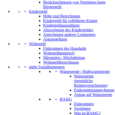
Berücksichtigung von Vermögen beim
Bürgergeld
Kindergeld
Höhe und Berechnung
Kindergeld für volljährige Kinder
Kindergeldauszahlung
Abzweigung des Kindergeldes
Anrechnung anderer Leistungen
Antragstellung
Wohngeld
Einkommen des Haushalts
Wohngeldanspruch
Mietstufen / Höchstbetrag
Wohngeldberechnung
mehr Sozialleistungen
Waisenrente / Halbwaisenrente
Waisenrente
(gesetzliche
Rentenversicherung)
Einkommensanrechnung
Antrag auf Waisenrente
BAföG
Einkommen
Vermögen
Was ist BAföG?