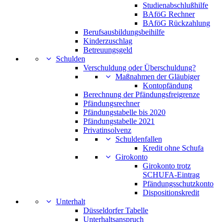
Studienabschlußhilfe
BAföG Rechner
BAföG Rückzahlung
Berufsausbildungsbeihilfe
Kinderzuschlag
Betreuungsgeld
Schulden
Verschuldung oder Überschuldung?
Maßnahmen der Gläubiger
Kontopfändung
Berechnung der Pfändungsfreigrenze
Pfändungsrechner
Pfändungstabelle bis 2020
Pfändungstabelle 2021
Privatinsolvenz
Schuldenfallen
Kredit ohne Schufa
Girokonto
Girokonto trotz
SCHUFA-Eintrag
Pfändungsschutzkonto
Dispositionskredit
Unterhalt
Düsseldorfer Tabelle
Unterhaltsanspruch