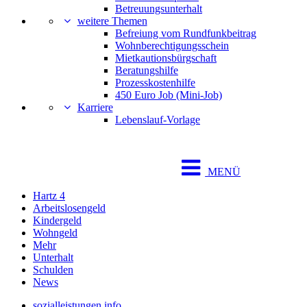
Betreuungsunterhalt
weitere Themen
Befreiung vom Rundfunkbeitrag
Wohnberechtigungsschein
Mietkautionsbürgschaft
Beratungshilfe
Prozesskostenhilfe
450 Euro Job (Mini-Job)
Karriere
Lebenslauf-Vorlage
MENÜ
Hartz 4
Arbeitslosengeld
Kindergeld
Wohngeld
Mehr
Unterhalt
Schulden
News
sozialleistungen.info