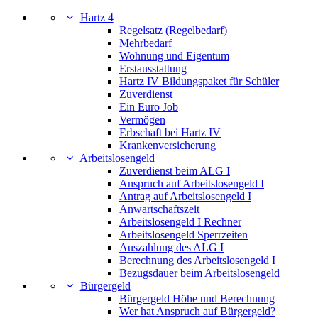
Hartz 4
Regelsatz (Regelbedarf)
Mehrbedarf
Wohnung und Eigentum
Erstausstattung
Hartz IV Bildungspaket für Schüler
Zuverdienst
Ein Euro Job
Vermögen
Erbschaft bei Hartz IV
Krankenversicherung
Arbeitslosengeld
Zuverdienst beim ALG I
Anspruch auf Arbeitslosengeld I
Antrag auf Arbeitslosengeld I
Anwartschaftszeit
Arbeitslosengeld I Rechner
Arbeitslosengeld Sperrzeiten
Auszahlung des ALG I
Berechnung des Arbeitslosengeld I
Bezugsdauer beim Arbeitslosengeld
Bürgergeld
Bürgergeld Höhe und Berechnung
Wer hat Anspruch auf Bürgergeld?